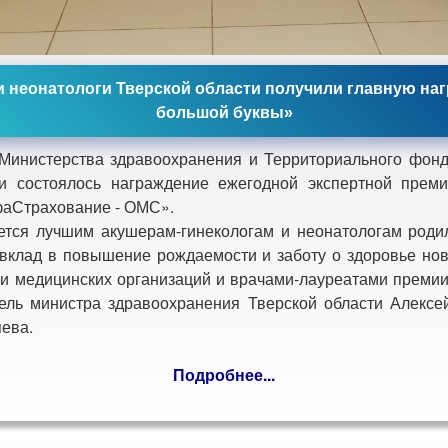
и неонатологи Тверской области получили главную наг
большой буквы»
нистерства здравоохранения и Территориального фонда
ти состоялось награждение ежегодной экспертной прем
аСтрахование - ОМС».
ся лучшим акушерам-гинекологам и неонатологам роди
 вклад в повышение рождаемости и заботу о здоровье но
и медицинских организаций и врачами-лауреатами премии
тель министра здравоохранения Тверской области Алек
яева.
Подробнее...