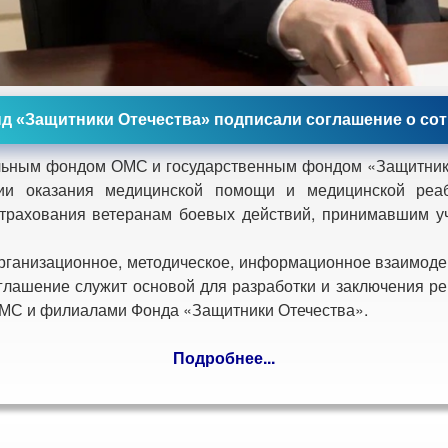
 «Защитники Отечества» подписали соглашение о со
ым фондом ОМС и государственным фондом «Защитники
ции оказания медицинской помощи и медицинской реа
страхования ветеранам боевых действий, принимавшим у
ганизационное, методическое, информационное взаимодейс
глашение служит основой для разработки и заключения р
МС и филиалами Фонда «Защитники Отечества».
Подробнее...